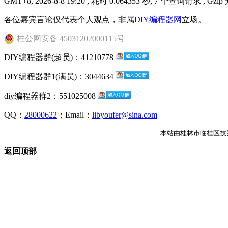
GMT+8, 2026-8-8 19:20
, 耗时 0.064353 秒, 7 个查询请求 , Gzip
各位嘉宾言论仅代表个人观点，非属
DIY编程器网
立场。
桂公网安备 45031202000115号
DIY编程器群(超员)：41210778
DIY编程器群1(满员)：3044634
diy编程器群2：551025008
QQ：
28000622
；Email：
libyoufer@sina.com
本站由桂林市临桂区技
返回顶部