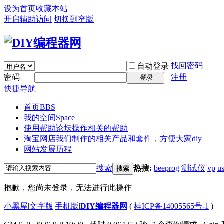
设为首页
收藏本站
开启辅助访问
切换到窄版
找回密码
自动登录
密码
注册
登录
快捷导航
首页
BBS
我的空间
Space
使用帮助
论坛操作相关的帮助
淘宝网店
我们制作的相关产品和套件，方便大家diy
网站发展历程
搜索
热搜:
beeprog
测试仪
vp
u
搜索
抱歉，您尚未登录，无法进行此操作
小黑屋
|
文字版
|
手机版
|
DIY编程器网
(
桂ICP备14005565号-1
)