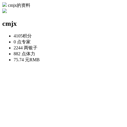
cmjx的资料
cmjx
4105
积分
0 点
专家
2244 两
银子
882 点
体力
75.74 元
RMB