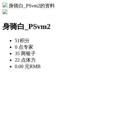
身骑白_PSvm2的资料
身骑白_PSvm2
51
积分
0 点
专家
35 两
银子
22 点
体力
0.00 元
RMB