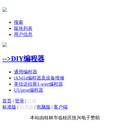
搜索
版块列表
用户信息
-->DIY编程器
通用编程器
ch341a编程器及设备维修
美信达拉斯1-wire编程器
UUprog编程器
首页
|
登录
|
注册
标准版
|
触屏版
|
电脑版
|
客户端
本站由桂林市临桂区技兴电子赞助