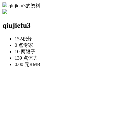
qiujiefu3的资料
qiujiefu3
152
积分
0 点
专家
10 两
银子
139 点
体力
0.00 元
RMB