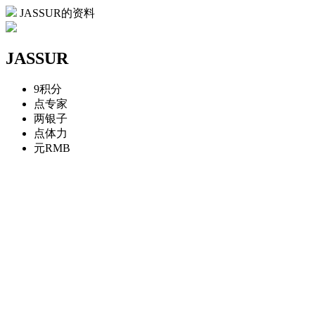
JASSUR的资料
JASSUR
9
积分
点
专家
两
银子
点
体力
元
RMB